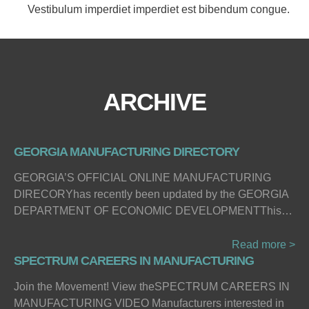
Vestibulum imperdiet imperdiet est bibendum congue.
ARCHIVE
GEORGIA MANUFACTURING DIRECTORY
GEORGIA’S OFFICIAL ONLINE MANUFACTURING
DIRECORYhas recently been updated by the GEORGIA
DEPARTMENT OF ECONOMIC DEVELOPMENTThis…
Read more >
SPECTRUM CAREERS IN MANUFACTURING
Join the Movement! View theSPECTRUM CAREERS IN
MANUFACTURING VIDEO Manufacturers interested in