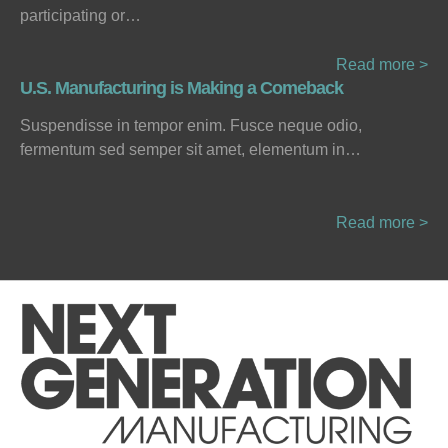
participating or…
Read more >
U.S. Manufacturing is Making a Comeback
Suspendisse in tempor enim. Fusce neque odio,
fermentum sed semper sit amet, elementum in…
Read more >